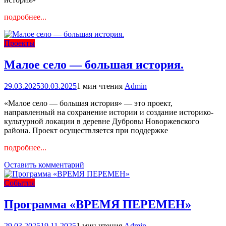
подробнее...
Проекты
Малое село — большая история.
29.03.2025
30.03.2025
1 мин чтения
Admin
«Малое село — большая история» — это проект,
направленный на сохранение истории и создание историко-
культурной локации в деревне Дубровы Новоржевского
района. Проект осуществляется при поддержке
подробнее...
к
Оставить комментарий
Малое
село
События
—
большая
Программа «ВРЕМЯ ПЕРЕМЕН»
история.
29.03.2025
19.11.2025
1 мин чтения
Admin